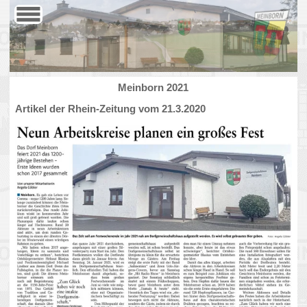
Menü
Meinborn 2021
Artikel der Rhein-Zeitung vom 21.3.2020
Meinborn feiert ...
Große Ereignisse werfen ihre Schatten voraus. So auch das
Jubiläum von Meinborn. Meinborn, der älteste Ort im
Niederwesterwald, wurde im Jahr 821 das erste Mal
urkundlich erwähnt. Im Jahr 2021 werden wir das 1200-
jährige Jubiläum ausgiebig feiern und sind daher schon
frühzeitig in die Planung der Feierlichkeiten eingestiegen. Die
Gemeinde hat am 24. Februar 2017 alle interessierten