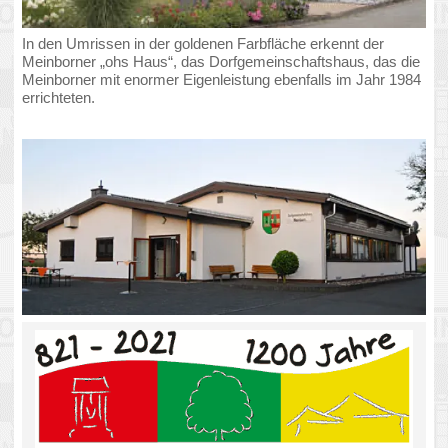
Hopfengarten in Meinborn
Im Rahmen des Festwochenendes soll allen Besuchern ein
eigens hierfür gebrautes Festbier angeboten werden. Dies ist
der Anlass für das aufwendige Vorhaben eines
Hopfengartens.
Der Arbeitskreis Hopfen, bestehend aus neun Mitgliedern
möchte allen Interessierten schon vor dem Jubiläum zeigen
wie Hopfen angebaut wird. Der frühe Beginn ist notwendig,
damit im Jubiläumsjahr ein richtiger Ertrag möglich wird. Alle
Beteiligten sind zunächst ohne Fachwissen an dieses
Unternehmen herangegangen. Seit Oktober letztes Jahres
beschäftigen wir uns deshalb intensiv mit Fragen der
Bodenbeschaffenheit, des Gerüstaufbaus, der
Hopfensortenauswahl und des Pflanzenschutzes. Durch
Unterstützung eines hiesigen Landwirtes, eines Hopfenbauers
aus der Eifel und mit der fachlichen Beratung für den
Anlagenbau aus Pfaffenhofen (Hallertau) sind wir zu dem
heutigen Ergebnis gekommen. Die Anlage umfasst eine
Größe von 36m x 12m, hat eine Höhe von 7m und wurde mit
150 Hopfenpflanzen der Sorte „Spalter-Select“ bestückt.
Hopfen (lat. Humulus lupulus) ist eine ausdauernde Pflanze,
die durchaus mehrere Jahrzehnte Erträge bringen kann. Sie
bevorzugt ein eher mildes Klima und wird daher vorwiegend in
südlichen Teilen von Deutschland angebaut
(Hallertau/Tettnang).
Das erste Jahr benötigt der Hopfen, um sich zu einer
kräftigen Pflanze zu entwickeln. Als Kletterhilfe werden daher
zunächst Pflanzstäbe verwendet. Erst ab dem zweiten Jahr
kommt das Gerüst zum Einsatz. Dann können die
Hopfenpflanzen an Aufleitdrähten nach oben wachsen. Bei
optimalen Bedingungen reift der Hopfen innerhalb von hundert
Tagen (Ende Mai bis Anfang September) und muss dann