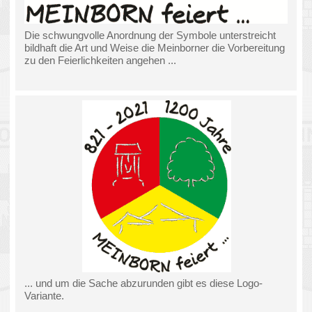
ganz schnell geerntet werden. Wie das dann vonstatten geht,
daran muss die Gruppe noch arbeiten: Ernten der
Hopfenpflanzen, Rupfen und Trocknung der Hopfendolden.
Mit einem kleinen Fest, zu dem der Arbeitskreis Hopfen alle
weiteren Arbeitskreise eingeladen hatte, wurde der
Hopfengarten eingeweiht. Diese Einweihung vollzog sich als
„Angießen“, d.h. alle Anwesenden durften aus einem großen
Glas ein Los für ihre Patenschaft ziehen. Mit einem Bierkrug
voll frischem Quellwasser wurde dann die Patenpflanze
gegossen.
Schon jetzt hat die Arbeitsgruppe erfahren, dass Hopfen zu
den anspruchsvollsten Anbaupflanzen in Europa gehört.
Hopfen bedarf einer ständigen Pflege. Ein altes Sprichwort
sagt deshalb „Hopfen will jeden Tag seinen Herrn sehen“.
Anlässlich des Jubiläums des Obst- und Gartenbauvereins
haben schon viele Besucher gestaunt. Die Fläche befindet
sich direkt hinter dem Dorfgemeinschaftshaus von Meinborn.
Ein Schild erklärt noch einmal das Wichtigste.