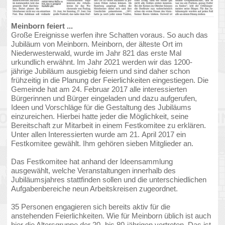
Bürgerinnen und Bürger eingeladen und dazu aufgerufen,
Ideen und Vorschläge für die Gestaltung des Jubiläums
einzureichen. Hierbei hatte jeder die Möglichkeit, seine
Bereitschaft zur Mitarbeit in einem Festkomitee zu erklären.
Unter allen Interessierten wurde am 21. April 2017 ein
Festkomitee gewählt. Ihm gehören sieben Mitglieder an.
Das Festkomitee hat anhand der Ideensammlung
ausgewählt, welche Veranstaltungen innerhalb des
Jubiläumsjahres stattfinden sollen und die unterschiedlichen
Aufgabenbereiche neun Arbeitskreisen zugeordnet.
35 Personen engagieren sich bereits aktiv für die
anstehenden Feierlichkeiten. Wie für Meinborn üblich ist auch
hier die Altersgruppe der 20- bis 80-jährigen vertreten. Das ist
überaus erfreulich.
Wir und auch Sie dürfen schon jetzt gespannt sein, was uns
im Rahmen des Jubiläumsjahres alles erwartet.
Schrejvt uch dat alt mo enn de Kalenner:
25. - 27. Juni 2021
Mämer fäijert ...
Unser Logo
Der Arbeitskreis Medien hat eigens für diesen Anlass ein Logo
mit Elementen aus dem Ortswappen entwickelt. Zusammen
mit dem Slogan „Meinborn feiert ...“ wird dieses alle
Aktivitäten rund um das 1200-jährige Jubiläum begleiten.
Der Ziehbrunnen in roter Fläche symbolisiert das Grundwort
„Born“ des Ortsnamens, der in der Form „Meineburo“
erstmals urkundlich Erwähnung fand.